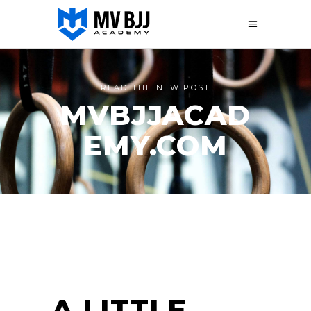
READ THE NEW POST
MVBJJACAD
EMY.COM
A LITTLE